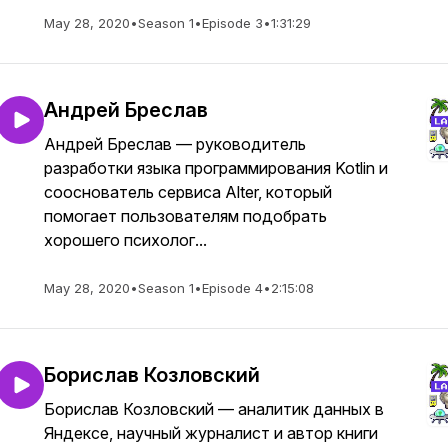
May 28, 2020
•
Season 1
•
Episode 3
•
1:31:29
Андрей Бреслав
Андрей Бреслав — руководитель
разработки языка программирования Kotlin и
сооснователь сервиса Alter, который
помогает пользователям подобрать
хорошего психолог...
May 28, 2020
•
Season 1
•
Episode 4
•
2:15:08
Борислав Козловский
Борислав Козловский — аналитик данных в
Яндексе, научный журналист и автор книги