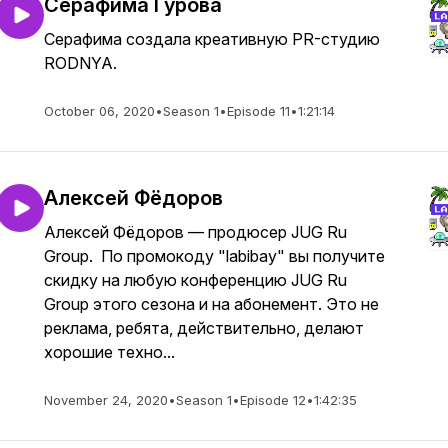
Серафима Гурова
Серафима создала креативную PR-студию
RODNYA.
October 06, 2020
•
Season 1
•
Episode 11
•
1:21:14
Алексей Фёдоров
Алексей Фёдоров — продюсер JUG Ru
Group. По промокоду "labibay" вы получите
скидку на любую конференцию JUG Ru
Group этого сезона и на абонемент. Это не
реклама, ребята, действительно, делают
хорошие техно...
November 24, 2020
•
Season 1
•
Episode 12
•
1:42:35