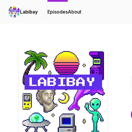
Labibay
Episodes
About