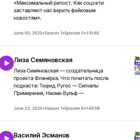
«Максимальный репост. Как соцсети
заставляют нас верить фейковым
новостям».
June 05, 2020
•
Season 1
•
Episode 5
•
1:31:49
Лиза Семяновская
Лиза Семяновская — создательница
проекта Фланёрка. Что почитать после
подкаста: Тюрид Ругос — Сигналы
Примирения, Наоми Вульф —
June 23, 2020
•
Season 1
•
Episode 6
•
1:46:58
Василий Эсманов