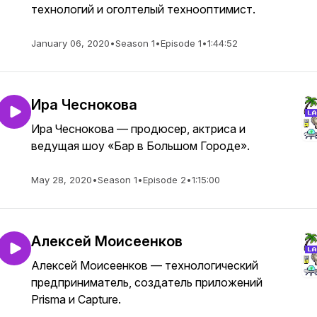
технологий и оголтелый технооптимист.
January 06, 2020
•
Season 1
•
Episode 1
•
1:44:52
Ира Чеснокова
Ира Чеснокова — продюсер, актриса и
ведущая шоу «Бар в Большом Городе».
May 28, 2020
•
Season 1
•
Episode 2
•
1:15:00
Алексей Моисеенков
Алексей Моисеенков — технологический
предприниматель, создатель приложений
Prisma и Capture.