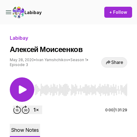
+ Follow
Labibay
Labibay
Алексей Моисеенков
May 28, 2020
•
Ivan Yamshchikov
•
Season 1
•
Share
Episode 3
Use Left/Right to seek, Home/End to jump to st
0:00
|
1:31:29
Show Notes