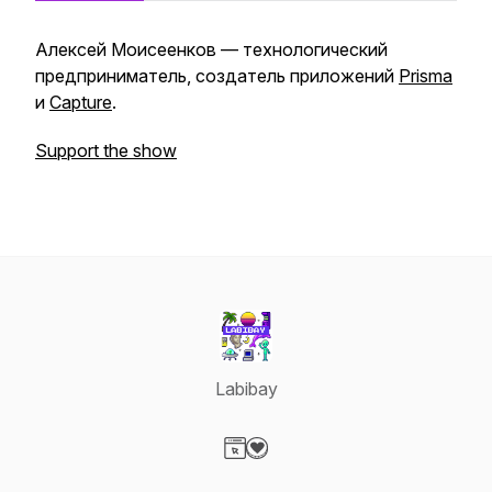
Алексей Моисеенков — технологический
предприниматель, создатель приложений
Prisma
и
Capture
.
Support the show
Labibay
Visit our Website page
Visit our Donation page