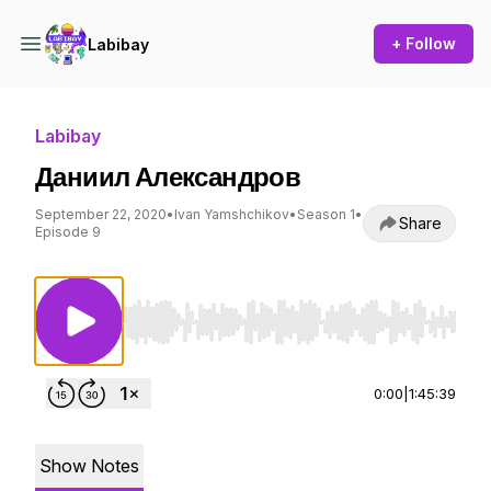
+ Follow
Labibay
Labibay
Даниил Александров
September 22, 2020
•
Ivan Yamshchikov
•
Season 1
•
Share
Episode 9
Use Left/Right to seek, Home/End to jump to st
0:00
|
1:45:39
Show Notes