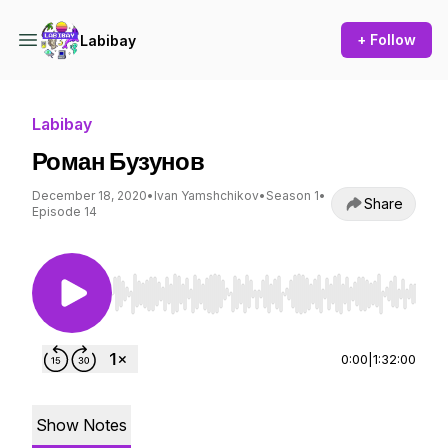
+ Follow
Labibay
Labibay
Роман Бузунов
December 18, 2020
•
Ivan Yamshchikov
•
Season 1
•
Share
Episode 14
Use Left/Right to seek, Home/End to jump to st
0:00
|
1:32:00
Show Notes